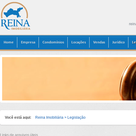
rein
Home
Empresa
Condomínios
Locações
Vendas
Jurídico
Le
Você está aqui:
Reina Imobiliária
> Legislação
Links de arquivos úteis.